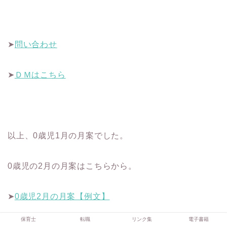
➤
問い合わせ
➤
ＤＭはこちら
以上、0歳児1月の月案でした。
0歳児の2月の月案はこちらから。
➤
0歳児2月の月案【例文】
保育士
転職
リンク集
電子書籍