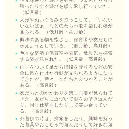
指先を使った遊びを好み、つまんだり引っ
張ったりする遊びを繰り返し行っていた。
（低月齢）
人形やぬいぐるみを抱っこして、「いない
いないばぁ」などのわらべ歌を楽しむ姿が
見られる。（低月齢・高月齢）
興味のある物を指さし、保育者や友だちに
伝えようとしている。（低月齢、高月齢）
色々な姿勢で保育室や園庭、散歩先を探索
する姿が見られた。（低月齢・高月齢）
両手をついて足から階段を降りるなどの安
全に気を付けた行動が見られるようになっ
てきたが、時々、友だちとぶつかることが
ある。（高月齢）
友だちとのかかわりを楽しむ姿が見られて
きた。友だちに近づいて顔をのぞき込んだ
り、同じ仕草をしたりして笑い合ってい
る。（高月齢）
外遊びの時は、探索をしたり、興味を持っ
た遊具やおもちゃで遊んだりして好きな遊