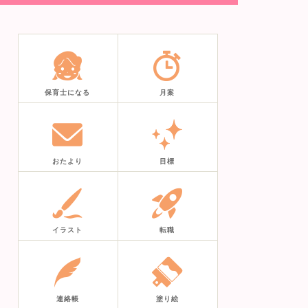
保育士になる
月案
おたより
目標
イラスト
転職
連絡帳
塗り絵