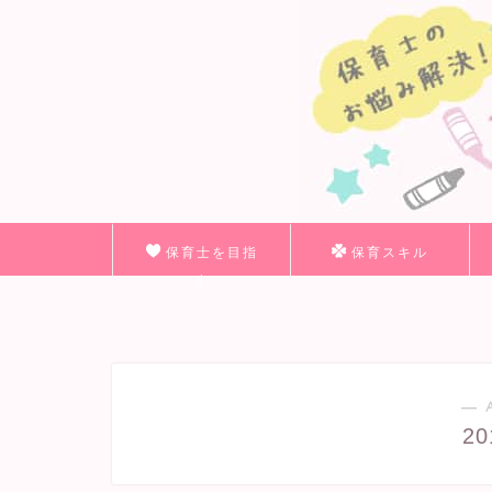
保育士を目指
保育スキル
す
― 
2