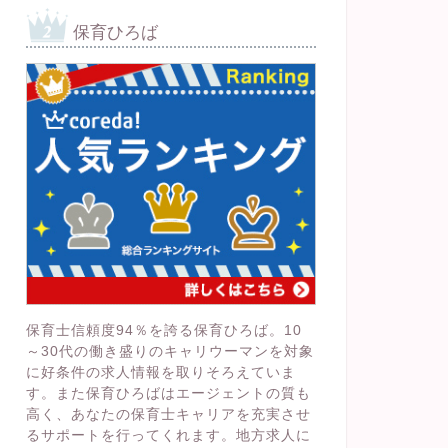
保育ひろば
保育士信頼度94％を誇る保育ひろば。10
～30代の働き盛りのキャリウーマンを対象
に好条件の求人情報を取りそろえていま
す。また保育ひろばはエージェントの質も
高く、あなたの保育士キャリアを充実させ
るサポートを行ってくれます。地方求人に