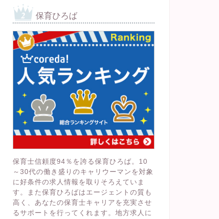
保育ひろば
保育士信頼度94％を誇る保育ひろば。10
～30代の働き盛りのキャリウーマンを対象
に好条件の求人情報を取りそろえていま
す。また保育ひろばはエージェントの質も
高く、あなたの保育士キャリアを充実させ
るサポートを行ってくれます。地方求人に