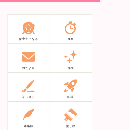
保育士になる
月案
おたより
目標
イラスト
転職
連絡帳
塗り絵