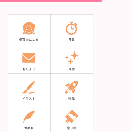
保育士になる
月案
おたより
目標
イラスト
転職
連絡帳
塗り絵