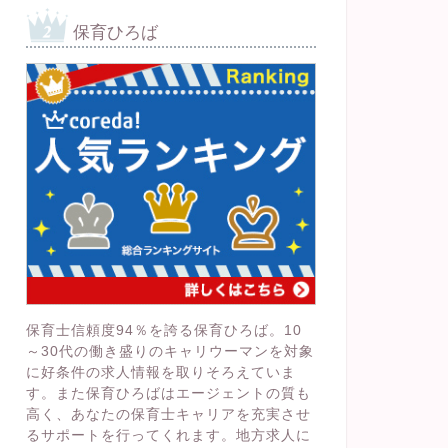
保育ひろば
保育士信頼度94％を誇る保育ひろば。10
～30代の働き盛りのキャリウーマンを対象
に好条件の求人情報を取りそろえていま
す。また保育ひろばはエージェントの質も
高く、あなたの保育士キャリアを充実させ
るサポートを行ってくれます。地方求人に