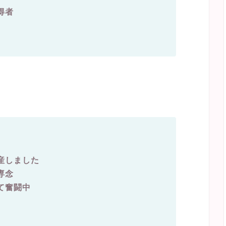
得者
産しました
専念
て奮闘中