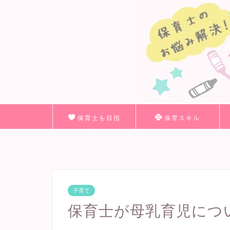
保育士を目指
保育スキル
す
子育て
保育士が母乳育児につ