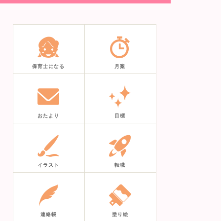
保育士になる
月案
おたより
目標
イラスト
転職
連絡帳
塗り絵