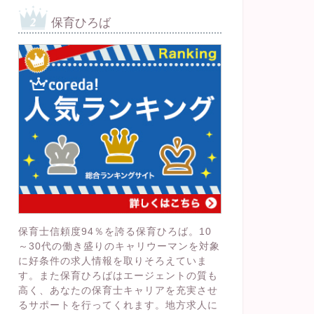
保育ひろば
保育士信頼度94％を誇る保育ひろば。10
～30代の働き盛りのキャリウーマンを対象
に好条件の求人情報を取りそろえていま
す。また保育ひろばはエージェントの質も
高く、あなたの保育士キャリアを充実させ
るサポートを行ってくれます。地方求人に