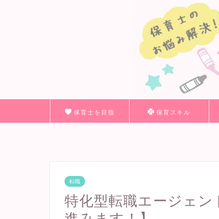
保育士を目指
保育スキル
す
転職
特化型転職エージェン
進みます！】