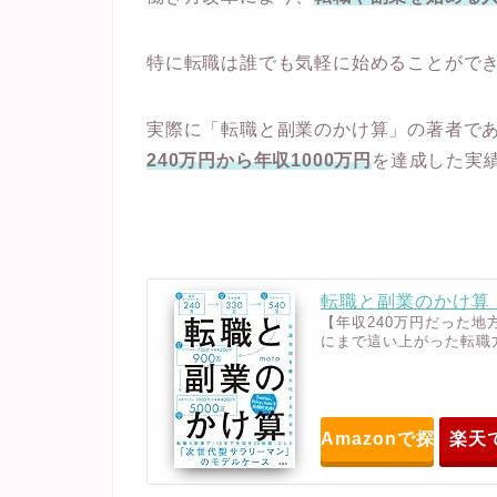
特に転職は誰でも気軽に始めることがで
実際に「転職と副業のかけ算」の著者である
240万円から年収1000万円
を達成した実
転職と副業のかけ算 
【年収240万円だった地
にまで這い上がった転職
Amazonで探す
楽天