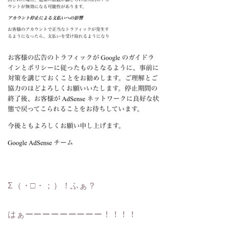
Σ（・□・；）！ふぁ？
はぁーーーーーーーーー！！！！